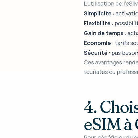
L’utilisation de l’eS
Simplicité
: activat
Flexibilité
: possibil
Gain de temps
: ach
Économie
: tarifs s
Sécurité
: pas besoi
Ces avantages renden
touristes ou profess
4. Choi
eSIM à
Pour bénéficier d’une