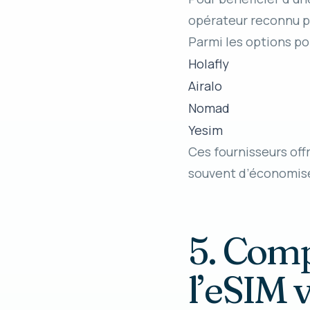
opérateur reconnu p
Parmi les options pop
Holafly
Airalo
Nomad
Yesim
Ces fournisseurs off
souvent d’économise
5. Comp
l’eSIM 