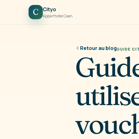
Cityo
C
Apparthotel Caen
Retour au blog
GUIDE CI
Guide
utili
vouch