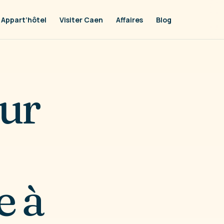
Appart’hôtel
Visiter Caen
Affaires
Blog
ur
e à