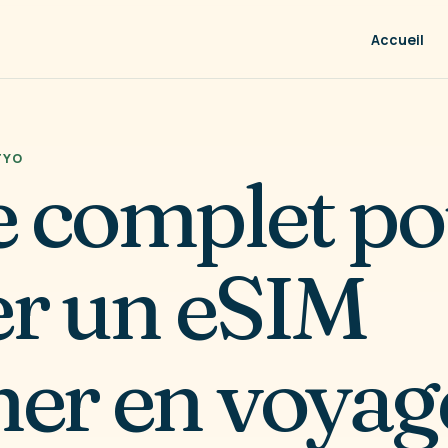
Accueil
TYO
 complet po
ser un eSIM
er en voyag