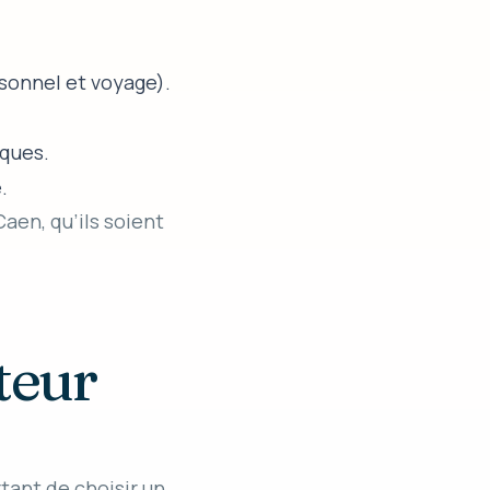
rsonnel et voyage).
iques.
.
aen, qu’ils soient
teur
rtant de choisir un